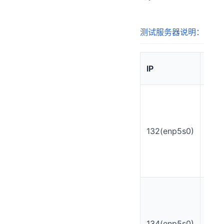
测试服务器说明：
IP
CPU
AM
Ryz
9
595
132(enp5s0)
16
core
32
thre
AM
Ryz
9
595
134(enp5s0)