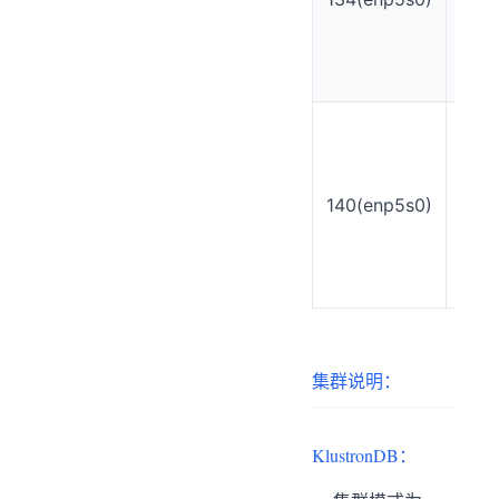
16
core
32
thre
AM
Ryz
9
595
140(enp5s0)
16
core
32
thre
集群说明：
KlustronDB：