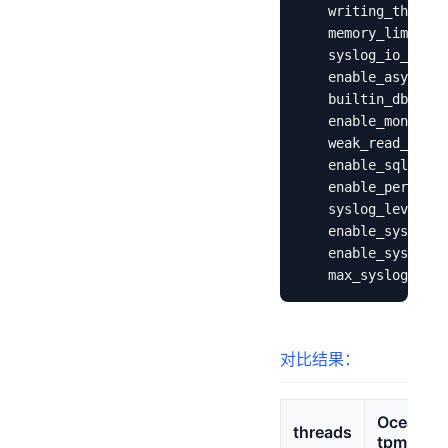
    writing_throttl
    memory_limit_pe
    syslog_io_bandw
    enable_async_sy
    builtin_db_data
    enable_monotoni
    weak_read_versi
    enable_sql_audi
    enable_perf_eve
    syslog_level: P
    enable_syslog_r
    enable_syslog_w
对比结果：
OceanBa
threads
tpmC