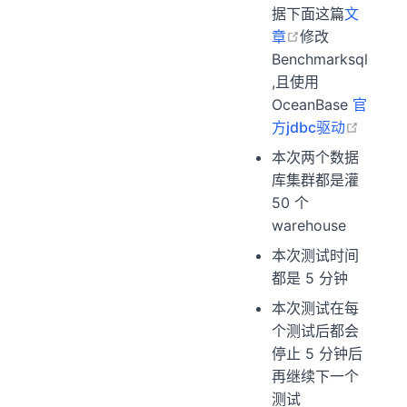
据下面这篇
文
open in new w
章
修改
Benchmarksql
,且使用
OceanBase
官
open i
方jdbc驱动
本次两个数据
库集群都是灌
50 个
warehouse
本次测试时间
都是 5 分钟
本次测试在每
个测试后都会
停止 5 分钟后
再继续下一个
测试