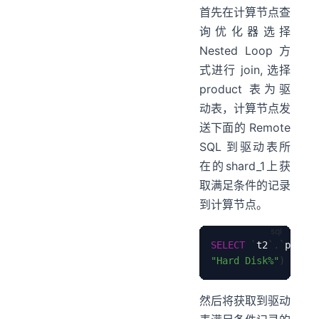
首先在计算节点查
询优化器选择
Nested Loop 方
式进行 join, 选择
product 表为驱
动表，计算节点发
送下面的 Remote
SQL 到驱动表所
在的shard_1上获
取满足条件的记录
到计算节点。
SELECT
`
t2
`
.
`
produc
"Hard Disk%"
)
然后将获取到驱动