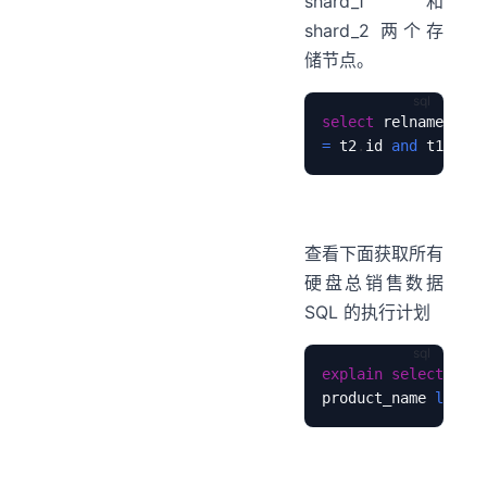
shard_1 和
shard_2 两个存
储节点。
select
 relname tabl
=
 t2
.
id 
and
 t1
.
relt
查看下面获取所有
硬盘总销售数据
SQL 的执行计划
explain
select
sum
(
product_name 
like
'