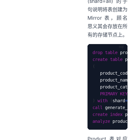
(shard=all) 的子
句说明将表创建为
Mirror 表，顾名
思义其会存放在所
有的存储节点上。
drop
table
 product
;
create
table
(
   product_code    
   product_name    
   product_category
PRIMARY
KEY
(
pro
)
with
(
shard
=
all
)
;
call
 generate_prod
create
index
 produc
analyze
 product
;
Product 表对应