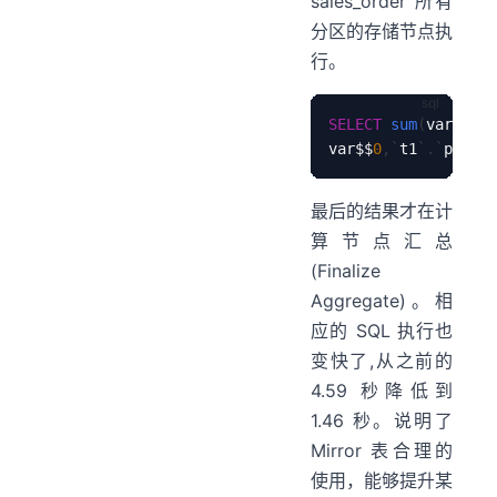
sales_order 所有
分区的存储节点执
行。
SELECT
sum
(
var$$
0
)
var$$
0
,
`
t1
`
.
`
produc
最后的结果才在计
算节点汇总
(Finalize
Aggregate)。相
应的 SQL 执行也
变快了,从之前的
4.59 秒降低到
1.46 秒。说明了
Mirror 表合理的
使用，能够提升某