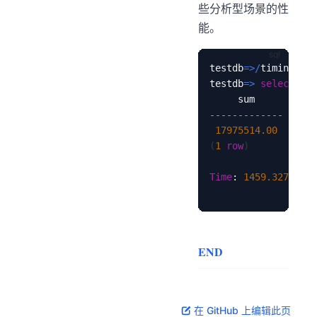
些分析型场景的性
能。
testdb
=
>
/
timing 
on
testdb
=
>
select
sum
-------------
17975514.00
(
1
row
)
Time
: 
1459.327
 ms 
(
END
在 GitHub 上编辑此页