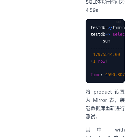
SQL的执行时间为
4.59s
testdb
=
>
/
timing 
on
testdb
=
>
select
sum
-------------
17975514.00
(
1
row
)
Time
: 
4590.807
 ms 
(
将 product 设置
为 Mirror 表，装
载数据库重新进行
测试。
其中 with