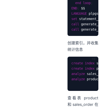
end
loop
;
END
;
LANGUAGE
 plpgsql
;
set
 statement_timeo
call
 generate_order
call
 generate_prod
创建索引，并收集
统计信息
create
index
 sales_
create
index
 produc
analyze
 sales_order
analyze
 product
;
查看表 product
和 sales_order 在