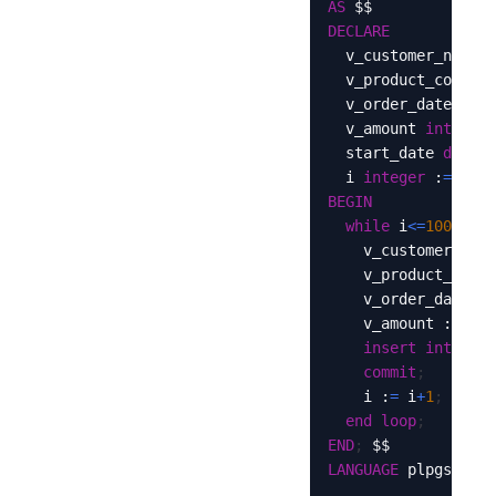
AS
DECLARE
  v_customer_number
  v_product_code 
in
  v_order_date 
date
  v_amount 
integer
;
  start_date 
date
 :
  i 
integer
 :
=
1
;
BEGIN
while
 i
<=
10000
lo
		v_customer_num
		v_product_code
		v_order_date :
=
		v_amount :
=
 FLO
insert
into
 sal
commit
;
		i :
=
 i
+
1
;
end
loop
;
END
;
LANGUAGE
 plpgsql
;