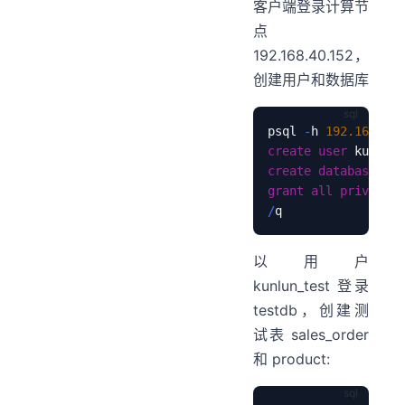
客户端登录计算节
点
192.168.40.152，
创建用户和数据库
psql 
-
h 
192.168
.40
.
create
user
 kunlun_
create
database
 tes
grant
all
privilege
/
以用户
kunlun_test 登录
testdb，创建测
试表 sales_order
和 product: